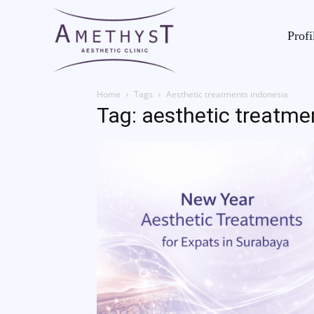
Profi
Home
Tags
Aesthetic treatments indonesia
Tag: aesthetic treatme