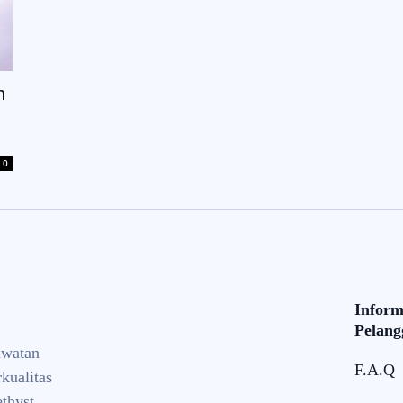
n
0
Inform
Pelang
awatan
F.A.Q
kualitas
thyst