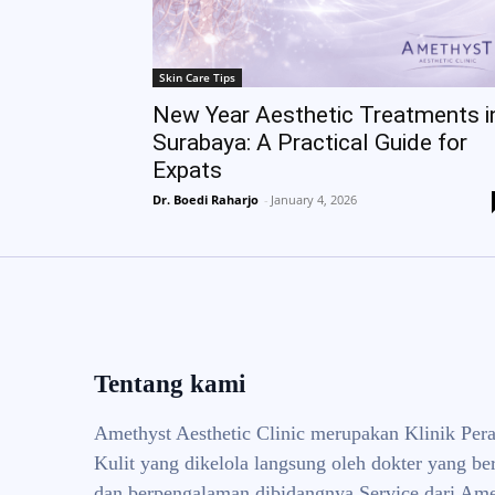
Skin Care Tips
New Year Aesthetic Treatments i
Surabaya: A Practical Guide for
Expats
Dr. Boedi Raharjo
-
January 4, 2026
Tentang kami
Amethyst Aesthetic Clinic merupakan Klinik Per
Kulit yang dikelola langsung oleh dokter yang ber
dan berpengalaman dibidangnya Service dari Ame