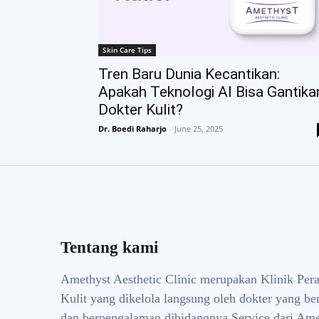
Skin Care Tips
Tren Baru Dunia Kecantikan:
Apakah Teknologi AI Bisa Gantika
Dokter Kulit?
Dr. Boedi Raharjo
-
June 25, 2025
Tentang kami
Amethyst Aesthetic Clinic merupakan Klinik Per
Kulit yang dikelola langsung oleh dokter yang ber
dan berpengalaman dibidangnya Service dari Ame