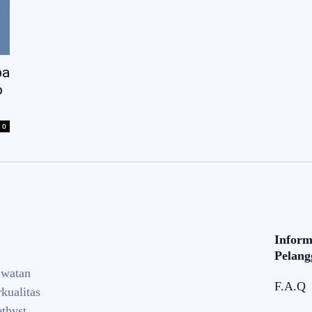
pa
o
0
Inform
Pelang
awatan
F.A.Q
kualitas
thyst