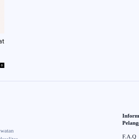
at
0
Inform
Pelang
awatan
F.A.Q
kualitas