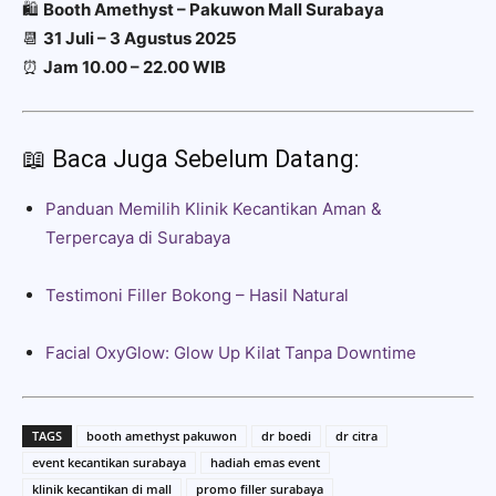
🛍️
Booth Amethyst – Pakuwon Mall Surabaya
📆
31 Juli – 3 Agustus 2025
⏰
Jam 10.00 – 22.00 WIB
📖 Baca Juga Sebelum Datang:
Panduan Memilih Klinik Kecantikan Aman &
Terpercaya di Surabaya
Testimoni Filler Bokong – Hasil Natural
Facial OxyGlow: Glow Up Kilat Tanpa Downtime
TAGS
booth amethyst pakuwon
dr boedi
dr citra
event kecantikan surabaya
hadiah emas event
klinik kecantikan di mall
promo filler surabaya