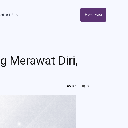
ntact Us
Reservasi
g Merawat Diri,
87
0