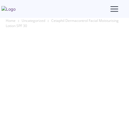
Home
Uncategorized
Cetaphil Dermacontrol Facial Moisturising
Lotion SPF 30