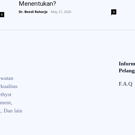
Menentukan?
Dr. Boedi Raharjo
-
May 21, 2026
0
0
Inform
Pelang
awatan
F.A.Q
kualitas
thyst
tment,
, Dan lain