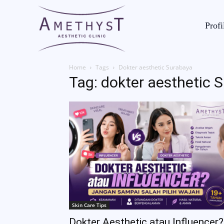
Profi
Home
Tags
Dokter aesthetic Surabaya
Tag: dokter aesthetic 
Skin Care Tips
Dokter Aesthetic atau Influencer?