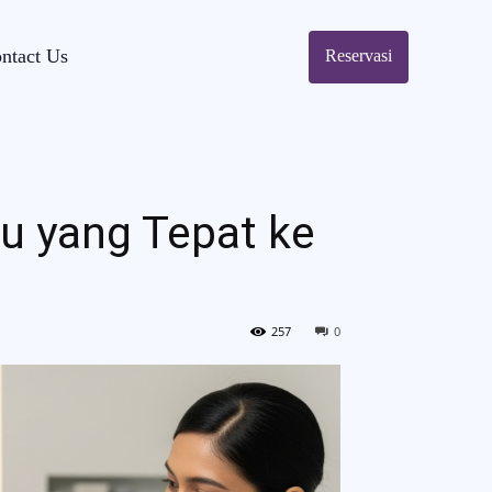
ntact Us
Reservasi
tu yang Tepat ke
257
0