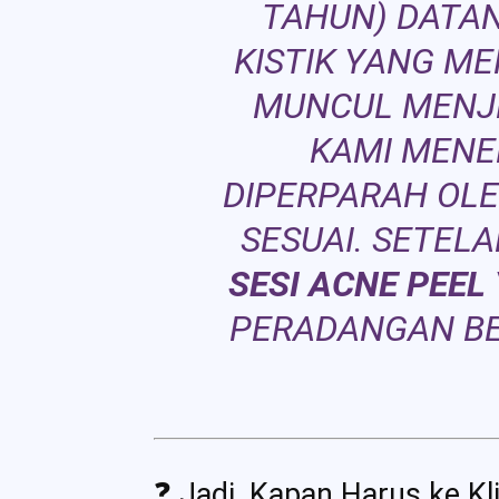
TAHUN) DATA
KISTIK YANG M
MUNCUL MENJE
KAMI MENE
DIPERPARAH OL
SESUAI. SETE
SESI ACNE PEEL
PERADANGAN BE
❓ Jadi, Kapan Harus ke Kl