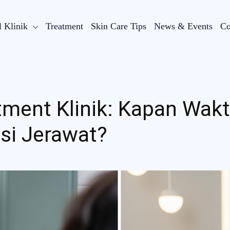
l Klinik
Treatment
Skin Care Tips
News & Events
Co
tment Klinik: Kapan Wak
si Jerawat?